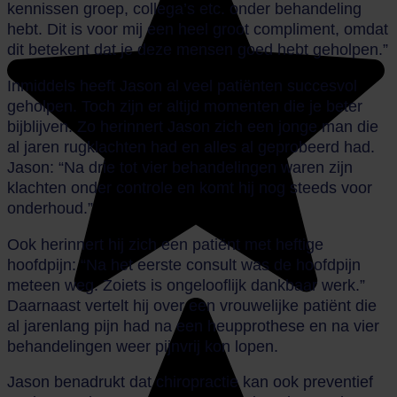
kennissen groep, collega’s etc. onder behandeling
hebt. Dit is voor mij een heel groot compliment, omdat
dit betekent dat je deze mensen goed hebt geholpen.”
Inmiddels heeft Jason al veel patiënten succesvol
geholpen. Toch zijn er altijd momenten die je beter
bijblijven. Zo herinnert Jason zich een jonge man die
al jaren rugklachten had en alles al geprobeerd had.
Jason: “Na drie tot vier behandelingen waren zijn
klachten onder controle en komt hij nog steeds voor
onderhoud.”
Ook herinnert hij zich een patiënt met heftige
hoofdpijn: “Na het eerste consult was de hoofdpijn
meteen weg. Zoiets is ongelooflijk dankbaar werk.”
Daarnaast vertelt hij over een vrouwelijke patiënt die
al jarenlang pijn had na een heupprothese en na vier
behandelingen weer pijnvrij kon lopen.
Jason benadrukt dat chiropractie kan ook preventief