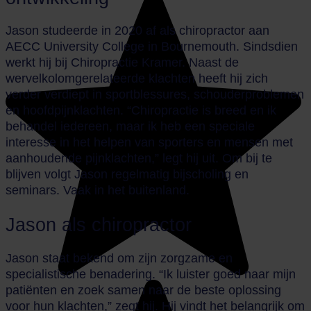
Jason studeerde in 2020 af als chiropractor aan
AECC University College in Bournemouth. Sindsdien
werkt hij bij Chiropractie Kramer. Naast de
wervelkolomgerelateerde klachten heeft hij zich
verder verdiept in sportblessures, schouderproblemen
en hoofdpijnklachten. “Chiropractie is breed en ik
behandel iedereen, maar ik heb een speciale
interesse in het helpen van sporters en mensen met
aanhoudende pijnklachten,” legt hij uit. Om bij te
blijven volgt Jason regelmatig bijscholing en
seminars. Vaak in het buitenland.
Jason als chiropractor
Jason staat bekend om zijn zorgzame en
specialistische benadering. “Ik luister goed naar mijn
patiënten en zoek samen naar de beste oplossing
voor hun klachten,” zegt hij. Hij vindt het belangrijk om