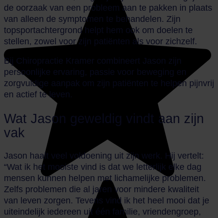
de oorzaak van een probleem aan te pakken in plaats
van alleen de symptomen te behandelen. Zijn
topsportachtergrond helpt hem ook om doelen te
stellen, zowel voor zijn patiënten als voor zichzelf.
Bij Chiropractie Kramer combineert Jason zijn
persoonlijke ervaring, passie voor beweging en
zorgvuldige aanpak om zijn patiënten te helpen pijnvrij
en actief te leven.
Wat Jason geweldig vindt aan zijn
vak
Jason haalt veel voldoening uit zijn werk. Hij vertelt:
“Wat ik het mooiste vind is dat we letterlijk elke dag
mensen kunnen helpen met lichamelijke problemen.
Zelfs problemen die al jaren voor mindere kwaliteit
van leven zorgen. Tevens vind ik het heel mooi dat je
uiteindelijk iedereen uit één familie, vriendengroep,