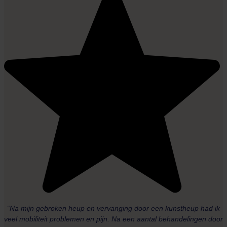
“Na mijn gebroken heup en vervanging door een kunstheup had ik
veel mobiliteit problemen en pijn. Na een aantal behandelingen door