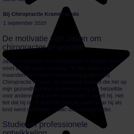
Bij Chiropractie Kramer sinds
1 september 2020
De motivatie van Jason om
chiropractor te worden
Jason’s motivatie om chiropractor te worden komt
voort uit zijn eigen ervaring. “Ik ben vanaf drie
maanden oud onder behandeling geweest bij
Chiropractie Kramer. De positieve invloed die het op
mijn gezondheid had, inspireerde mij om hetzelfde
voor anderen te kunnen betekenen,” vertelt hij. Het
feit dat hij nu in dezelfde praktijk werkt waar hij als
kind werd geholpen, maakt dit extra bijzonder.
Studie en professionele
ontwikkeling