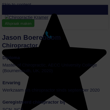
Skip to content
Afspraak maken
Jason Boereboom
Chiropractor
Diploma
Master of Chiropractic, AECC University College
(Bournemouth, UK, 2020)
Ervaring
Werkzaam als chiropractor sinds september 2020
Geregistreerd chiropractor bij
SCN, NCA