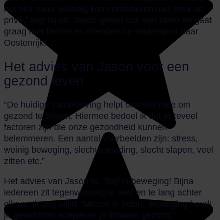
het niet meer volledig kon combineren met werk en
privé,” legt hij uit. Jason geniet ook van skiën en gaat
graag met familie en vrienden op wintersport naar
Oostenrijk.
Het advies van Jason voor een
gezond leven
“De huidige samenleving helpt ons niet mee om
gezond te blijven. Hiermee bedoel ik dat er teveel
factoren zijn die onze gezondheid kunnen
belemmeren. Een aantal voorbeelden zijn: stress,
weinig beweging, slechte voeding, slecht slapen, veel
zitten etc.”
Het advies van Jason is: “Blijf in beweging! Bijna
iedereen zit tegenwoordig te veel en te lang achter
elkaar. Ik zeg altijd: ‘Motion is lotion.’ Beweging houdt
je gewrichten soepel en je lichaam gezond.”