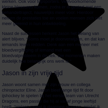
werken. Ook voor topsporters. Veelvoorkomende
kleine blessures komen, zodra er is gestart met een
behandeltraject, nauwelijks meer voor. Hierdoor
nemen de prestaties toe en voelen mensen zich niet
meer geremd in hun ontwikkeling.
Naast de successen herkent Jason het belang van
alert blijven. “Soms moet je doorverwijzen, en dat kan
iemands leven redden. Denk aan een meneer met
bloedvergiftiging of iemand met een
bloedvatprobleem in de nek. Die momenten maken
duidelijk hoe belangrijk ons werk is.”
Jason in zijn vrije tijd
Jason woont samen met zijn vrouw en collega
chiropractor Eline. Jason bleef lange tijd fit door
ijshockey te spelen bij het eerste team van Utrecht
Dragons, een passie die hij al vanaf jonge leeftijd
heeft. “Helaas moest ik daarmee stoppen, omdat ik