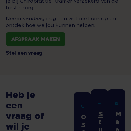
je bij Chiropractie Kramer verzekerd van de
beste zorg.
Neem vandaag nog contact met ons op en
ontdek hoe we jou kunnen helpen.
Afspraak maken
Stel een vraag
Heb je
een
S
M
vraag of
0
t
a
3
wil je
u
a