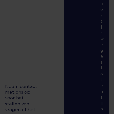
o
o
r
a
l
s
w
e
g
e
s
l
o
t
e
Neem contact
n
met ons op
z
voor het
ij
stellen van
n
vragen of het