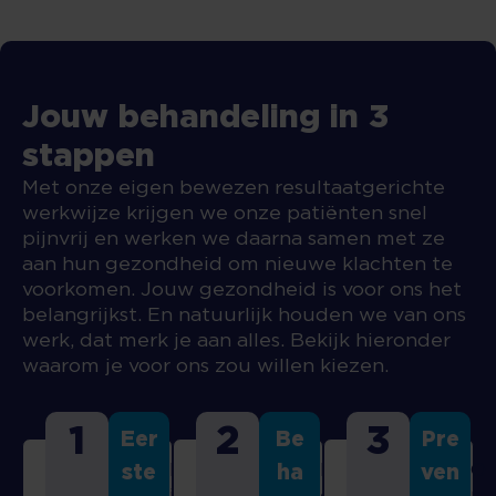
Jouw behandeling in 3
stappen
Met onze eigen bewezen resultaatgerichte
werkwijze krijgen we onze patiënten snel
pijnvrij en werken we daarna samen met ze
aan hun gezondheid om nieuwe klachten te
voorkomen. Jouw gezondheid is voor ons het
belangrijkst. En natuurlijk houden we van ons
werk, dat merk je aan alles. Bekijk hieronder
waarom je voor ons zou willen kiezen.
1
2
3
Eer
Be
Pre
B
D
O
ste
ha
ven
Vragenlijst
i
e
m