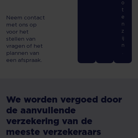
o
t
e
Neem contact
n
met ons op
z
voor het
ij
stellen van
n
vragen of het
.
plannen van
een afspraak.
We worden vergoed door
de aanvullende
verzekering van de
meeste verzekeraars