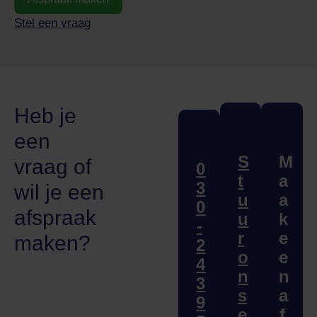
Stel een vraag
Heb je
een
S
M
vraag of
0
t
a
3
wil je een
u
a
0
afspraak
u
k
-
r
e
maken?
2
o
e
4
n
n
3
s
a
9
e
f