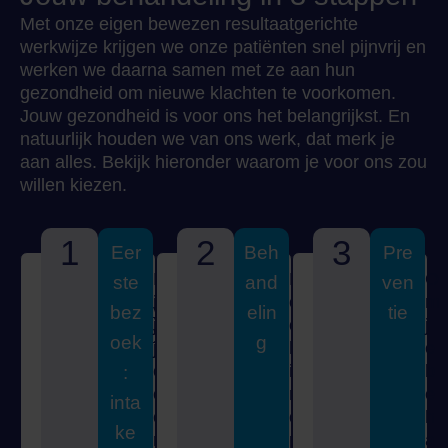
Met onze eigen bewezen resultaatgerichte
werkwijze krijgen we onze patiënten snel pijnvrij en
werken we daarna samen met ze aan hun
gezondheid om nieuwe klachten te voorkomen.
Jouw gezondheid is voor ons het belangrijkst. En
natuurlijk houden we van ons werk, dat merk je
aan alles. Bekijk hieronder waarom je voor ons zou
willen kiezen.
1
2
3
Eer
Beh
Pre
B
D
O
ste
and
ven
Vragenlijst
i
e
m
volwassenen
bez
elin
tie
j
c
j
Vragenlijst
oek
g
j
h
e
baby's &
e
i
b
:
kinderen
e
r
e
inta
e
o
h
ke
r
p
a