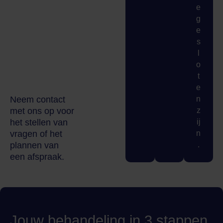
e
g
e
s
l
o
t
e
Neem contact
n
met ons op voor
z
het stellen van
ij
vragen of het
n
plannen van
.
een afspraak.
Jouw behandeling in 3 stappen