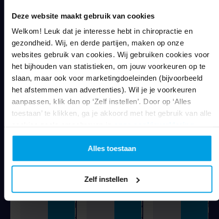
a
r
t
g
i
i
Deze website maakt gebruik van cookies
e
c
g
Welkom! Leuk dat je interesse hebt in chiropractie en
n
h
t
gezondheid. Wij, en derde partijen, maken op onze
l
t
e
websites gebruik van cookies. Wij gebruiken cookies voor
i
e
r
het bijhouden van statistieken, om jouw voorkeuren op te
j
a
u
slaan, maar ook voor marketingdoeleinden (bijvoorbeeld
s
a
g
het afstemmen van advertenties). Wil je je voorkeuren
t
n
t
aanpassen, klik dan op ‘Zelf instellen’. Door op ‘Alles
.
p
e
toestaan’ te klikken, ga je akkoord met het gebruik van alle
D
a
k
cookies zoals omschreven in
onze cookieverklaring
.
e
s
o
c
s
m
h
i
e
Alles toestaan
i
n
n
r
g
.
Zelf instellen
o
e
D
p
n
i
r
a
t
a
a
h