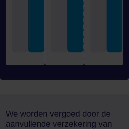
k
u
n
t
d
o
e
n
.
We worden vergoed door de
aanvullende verzekering van