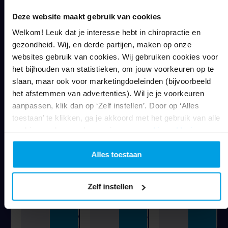
e
e
o
Deze website maakt gebruik van cookies
g
n
u
e
s
d
Welkom! Leuk dat je interesse hebt in chiropractie en
z
h
e
gezondheid. Wij, en derde partijen, maken op onze
o
e
n
websites gebruik van cookies. Wij gebruiken cookies voor
n
t
,
het bijhouden van statistieken, om jouw voorkeuren op te
d
b
k
slaan, maar ook voor marketingdoeleinden (bijvoorbeeld
h
e
i
het afstemmen van advertenties). Wil je je voorkeuren
e
s
e
aanpassen, klik dan op ‘Zelf instellen’. Door op ‘Alles
i
p
z
toestaan’ te klikken, ga je akkoord met het gebruik van alle
d
r
e
cookies zoals omschreven in
onze cookieverklaring
.
s
o
n
k
k
v
Alles toestaan
l
e
e
a
n
e
c
b
l
Zelf instellen
h
e
m
t
h
e
e
a
n
n
n
s