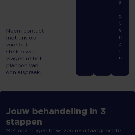
s
l
o
t
e
Neem contact
n
met ons op
z
voor het
ij
stellen van
n
vragen of het
.
plannen van
een afspraak.
Jouw behandeling in 3
stappen
Met onze eigen bewezen resultaatgerichte