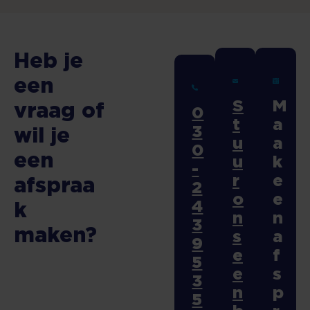
Heb je
een
S
M
vraag of
0
t
a
3
wil je
u
a
0
een
u
k
-
r
e
afspraa
2
o
e
4
k
n
n
3
maken?
s
a
9
e
f
5
e
s
3
n
p
5