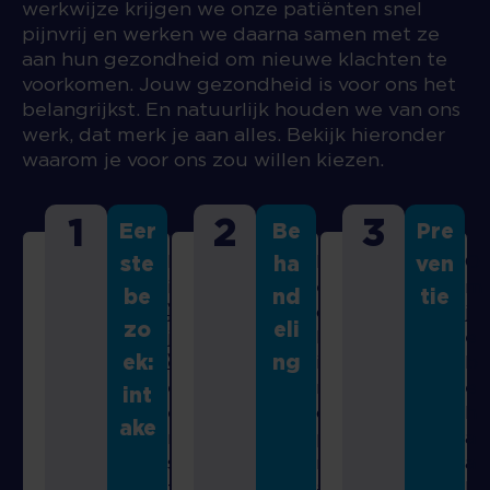
werkwijze krijgen we onze patiënten snel
pijnvrij en werken we daarna samen met ze
aan hun gezondheid om nieuwe klachten te
voorkomen. Jouw gezondheid is voor ons het
belangrijkst. En natuurlijk houden we van ons
werk, dat merk je aan alles. Bekijk hieronder
waarom je voor ons zou willen kiezen.
1
2
3
Eer
Be
Pre
B
D
O
ste
ha
ven
Vragenlijst
i
e
m
be
nd
tie
volwassenen
j
c
j
zo
eli
j
h
e
ek:
Vragenlijst
ng
e
i
b
e
r
e
baby's &
int
e
o
h
kinderen
ake
r
p
a
s
r
a
t
a
l