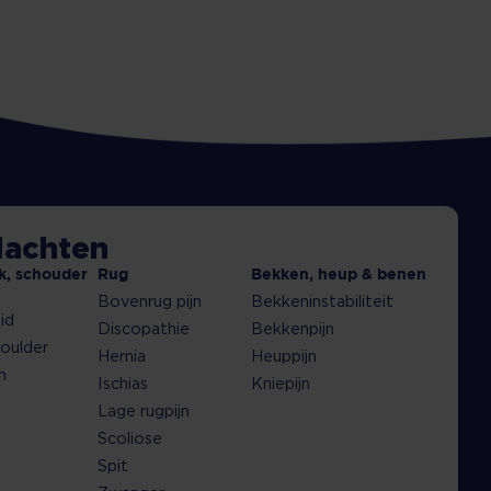
klachten
k, schouder
Rug
Bekken, heup & benen
Bovenrug pijn
Bekkeninstabiliteit
id
Discopathie
Bekkenpijn
oulder
Hernia
Heuppijn
m
Ischias
Kniepijn
Lage rugpijn
Scoliose
Spit