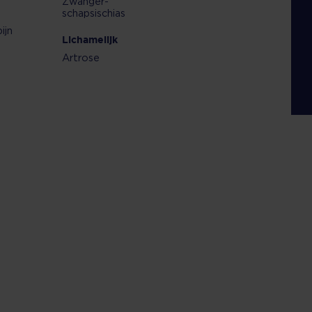
Zwanger-
schapsischias
ijn
Lichamelijk
Artrose