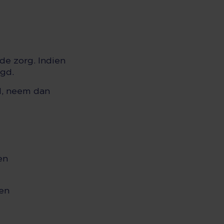
de zorg. Indien
agd.
d, neem dan
en
ren