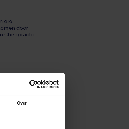
n die
enomen door
n Chiropractie
is voor de
Over
n tekstbestand
let of
melden voor