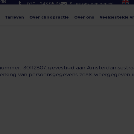
gle
030 - 243 95 35
Stuur ons een bericht
Tarieven
Over chiropractie
Over ons
Veelgestelde v
 nummer: 30112807, gevestigd aan Amsterdamsestra
rwerking van persoonsgegevens zoals weergegeven 