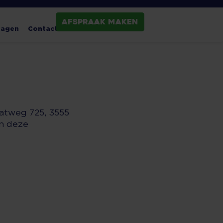
Afspraak maken
ragen
Contact
atweg 725, 3555
in deze