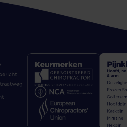
Pijn
Keurmerken
5
Hoofd, ne
bericht
& arm
Duizelighe
traatweg
Frozen Sh
ht
Golfersar
Hoofdpijn
Kaakpijn
Migraine
Nekpijn