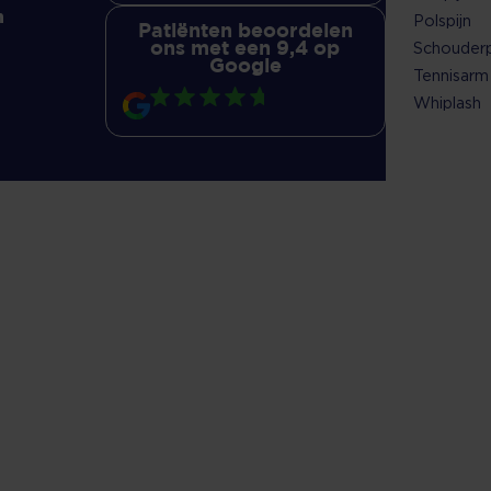
n
Polspijn
Patiënten beoordelen
Schouderp
ons met een 9,4 op
Google
Tennisarm
Whiplash