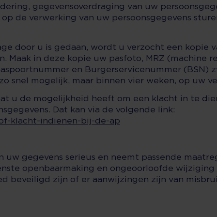
wijdering, gegevensoverdraging van uw persoonsgeg
 op de verwerking van uw persoonsgegevens sture
zage door u is gedaan, wordt u verzocht een kopie 
en. Maak in deze kopie uw pasfoto, MRZ (machine r
paspoortnummer en Burgerservicenummer (BSN) zwa
zo snel mogelijk, maar binnen vier weken, op uw ve
at u de mogelijkheid heeft om een klacht in te die
nsgegevens. Dat kan via de volgende link:
of-klacht-indienen-bij-de-ap
an uw gegevens serieus en neemt passende maatr
enste openbaarmaking en ongeoorloofde wijziging 
d beveiligd zijn of er aanwijzingen zijn van misbr