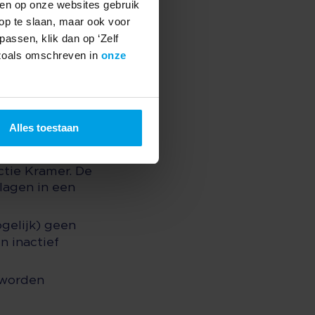
aken op onze websites gebruik
unt u ook alle
op te slaan, maar ook voor
oelichting:
assen, klik dan op ‘Zelf
s zoals omschreven in
onze
agen om uw
Alles toestaan
ring van deze
ctie Kramer. De
lagen in een
gelijk) geen
 inactief
 worden