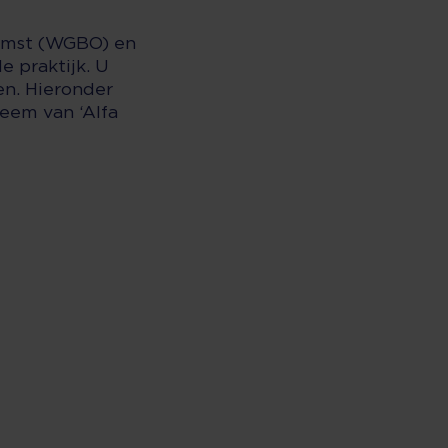
omst (WGBO) en
e praktijk. U
en. Hieronder
eem van ‘Alfa