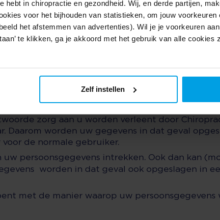
e hebt in chiropractie en gezondheid. Wij, en derde partijen, m
en dat deze geen cookies meer opslaat. Daarnaast k
ookies voor het bijhouden van statistieken, om jouw voorkeuren 
ellingen van uw browser verwijderen. Zie voor een t
beeld het afstemmen van advertenties). Wil je je voorkeuren aanp
estaan’ te klikken, ga je akkoord met het gebruik van alle cookie
bekijken. Stuurt u dan een schriftelijk verzoek.
opgeslagen niet correct zijn, mag u schriftelijk vr
Zelf instellen
te wissen. Indien over gegaan wordt tot verwijde
ntwoorde zorg aan u worden verleent door Chiropra
ar. Daarom worden uw gegevens in dat geval opges
r voor de normale gebruiker.
 uw persoonsgegevens intrekken. Ook dan kan (mo
gevens worden in dat geval ook opgeslagen in een
s bent met de manier waarop uw persoonsgegevens