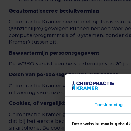
Geautomatiseerde besluitvorming
Chiropractie Kramer neemt niet op basis van g
(aanzienlijke) gevolgen kunnen hebben voor p
computerprogramma’s of -systemen, zonder da
Kramer) tussen zit.
Bewaartermijn persoonsgegevens
De WGBO vereist een bewaartermijn van 20 jaa
Delen van persoonsgegevens met derden
Chiropractie Kramer verstrekt uitsluitend met 
uitvoering van onze overeenkomst met u of om 
Cookies, of vergelijkbare technieken, die geb
Toestemming
Chiropractie Kramer gebruikt functionele, analy
dat bij het eerste bezoek aan deze website wo
Deze website maakt gebruik
smartphone. De cookies die worden gebruikt ku