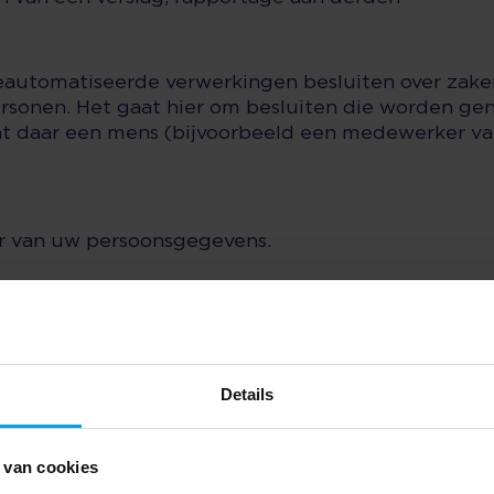
eautomatiseerde verwerkingen besluiten over zake
ersonen. Het gaat hier om besluiten die worden g
t daar een mens (bijvoorbeeld een medewerker va
r van uw persoonsgegevens.
uw toestemming aan derden en alleen als dit nodig 
te voldoen aan een wettelijke verplichting.
ruikt worden
Details
tische en tracking cookies. Een cookie is een klei
rdt opgeslagen in de browser van uw computer, tab
 van cookies
nt u vinden in de cookieverklaring. U kunt zich af