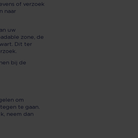
evens of verzoek
n naar
van uw
eadable zone, de
rt. Dit ter
rzoek.
nen bij de
egelen om
tegen te gaan.
uik, neem dan