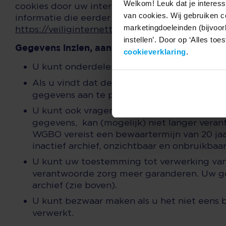
Welkom! Leuk dat je interess
cookies door uw internetbrowser zo in te stell
van cookies. Wij gebruiken c
informatie die eerder is opgeslagen via de inst
marketingdoeleinden (bijvoor
https://veiliginternetten.nl/wat-zijn-cookies/
instellen’. Door op ‘Alles to
Gegevens inzien, aanpassen of verwijderen
cookieverklaring
.
U kunt onderdelen van uw persoonsgegevens 
Als u vindt dat de gegevens die van u zijn 
gegevens aan te passen.
U kunt ook vragen om uw persoonsgegevens 
gegevens, kan (mogelijk) niet langer vera
WGBO vereist een bewaartermijn van 20 ja
inactief archief, onzichtbaar en onbruikbaa
U kunt uw toestemming tot verwerking van
verantwoorde zorg meer garanderen. Uw ge
archief (zie boven).
U kunt bezwaar maken als u het niet een
verwerkt.